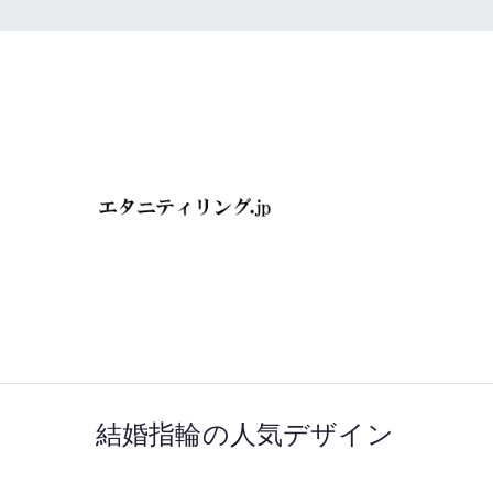
内
容
を
ス
キ
エタニティ
ッ
プ
屋へ行こ
結婚指輪の人気デザイン