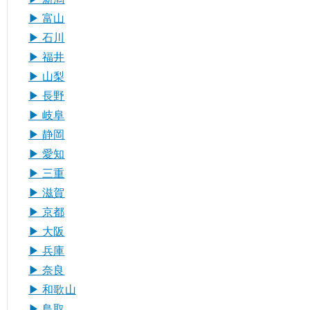
▶︎ 富山
▶︎ 石川
▶︎ 福井
▶︎ 山梨
▶︎ 長野
▶︎ 岐阜
▶︎ 静岡
▶︎ 愛知
▶︎ 三重
▶︎ 滋賀
▶︎ 京都
▶︎ 大阪
▶︎ 兵庫
▶︎ 奈良
▶︎ 和歌山
▶︎ 鳥取