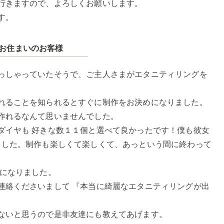
行きますので、よろしくお願いします。
す。
お住まいのお客様
っしゃっていたそうで、ご主人さまがエタニティリングを
れることを知られるとすぐに制作をお決めになりました。
作れるなんて思いませんでした。
ダイヤも 好きな数１１個と選べて良かったです！僕も彼女
ました。制作も楽しくて楽しくて、あっという間に終わって
りになりました。
連絡くださいまして 『本当に綺麗なエタニティリングが出
ないと思うので是非友達にも教えてあげます。