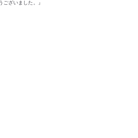
うございました。』