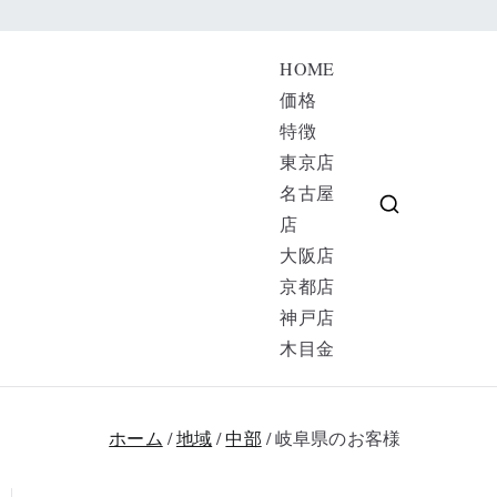
HOME
価格
特徴
京 大阪 名古
東京店
名古屋
店
大阪店
京都店
神戸店
木目金
ホーム
地域
中部
岐阜県のお客様