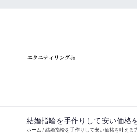
内
容
を
ス
キ
エタニティ
ッ
プ
屋へ行こ
結婚指輪を手作りして安い価格
ホーム
結婚指輪を手作りして安い価格を叶える