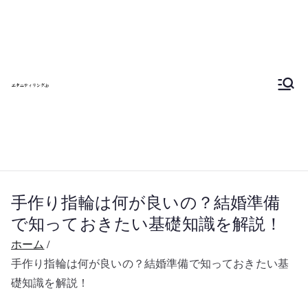
内
エタニティリン
容
を
グを自分で作ろ
ス
キ
う 東京 大阪 名
ッ
プ
古屋へ行こう
手作り指輪は何が良いの？結婚準備
で知っておきたい基礎知識を解説！
ホーム
手作り指輪は何が良いの？結婚準備で知っておきたい基
礎知識を解説！