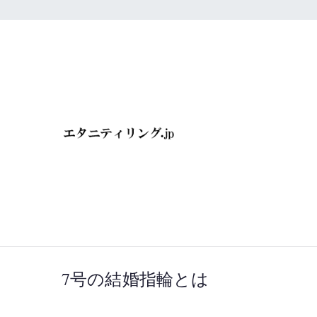
内
容
を
ス
キ
エタニティ
ッ
プ
屋へ行こ
7号の結婚指輪とは