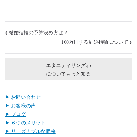
投
結婚指輪の予算決め方は？
稿
100万円する結婚指輪について
ナ
ビ
ゲ
エタニティリング.jp
ー
についてもっと知る
シ
ョ
ン
▶︎ お問い合わせ
▶︎ お客様の声
▶︎ ブログ
▶︎ ６つのメリット
▶︎ リーズナブルな価格