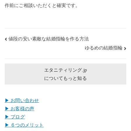
作前にご相談いただくと確実です。
投
値段の安い素敵な結婚指輪を作る方法
稿
ゆるめの結婚指輪
ナ
ビ
ゲ
エタニティリング.jp
ー
についてもっと知る
シ
ョ
ン
▶︎ お問い合わせ
▶︎ お客様の声
▶︎ ブログ
▶︎ ６つのメリット