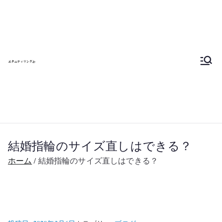
内
エタニティリン
容
を
グを自分で作ろ
ス
キ
う 東京 大阪 名
ッ
プ
古屋へ行こう
結婚指輪のサイズ直しはできる？
ホーム
結婚指輪のサイズ直しはできる？